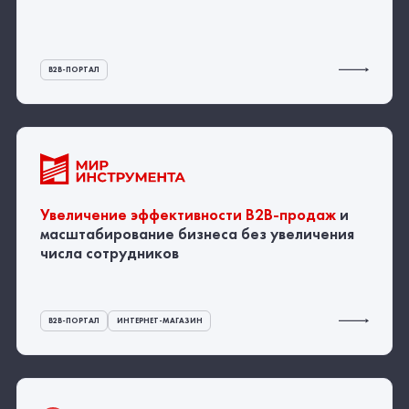
Увеличение эффективности
B2B-продаж
и
масштабирование бизнеса без увеличения
числа сотрудников
B2B-ПОРТАЛ
ИНТЕРНЕТ-МАГАЗИН
Увеличение эффективности
B2B-продаж
за
счет внедрения инструментов
самообслуживания
B2B-ПОРТАЛ
ИНТЕРНЕТ-МАГАЗИН