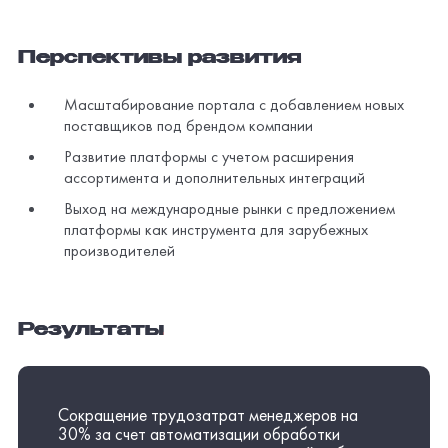
платформы как инструмента для зарубежных
производителей
Результаты
Сокращение трудозатрат менеджеров на
30% за счет автоматизации обработки
заказов и уменьшения механической работы
01
01
Снижение времени обработки запроса с
нескольких дней до нескольких часов