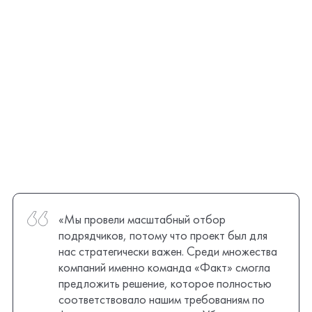
«Мы провели масштабный отбор
подрядчиков, потому что проект был для
нас стратегически важен. Среди множества
компаний именно команда «Факт» смогла
предложить решение, которое полностью
соответствовало нашим требованиям по
функционалу и архитектуре. Убедившись в их
опыте и профессионализме, мы приняли
решение работать именно с ними»
Александр Ермаченко
Генеральный директор компании «Гвард»