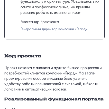
Ход проекта
Проект начался с анализа и аудита
бизнес-процессов
и
потребностей клиентов компании «Гвард». На этапе
проектирования особое внимание было уделено
удобству работы пользователей с системой, гибкости
логистики и автоматизации заказов.
Реализованный функционал портала
Многоуровневая система цен и скидок
для
разных типов клиентов (B2B и B2C) с
динамическими скидками и сегментацией по
объемам закупок.
Для
B2B-клиентов
предусмотрены разные
уровни цен в зависимости от объемов закупок
Сегментация клиентов
— каждый месяц 1С
анализирует оборот клиента и присваивает ему
определенную категорию, от которой зависит