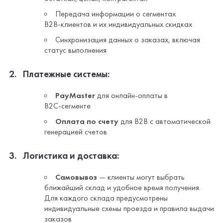
Оплата по счету
для B2B с автоматической
генерацией счетов
Логистика и доставка:
Самовывоз
— клиенты могут выбрать
ближайший склад и удобное время получения.
Для каждого склада предусмотрены
индивидуальные схемы проезда и правила выдачи
заказов
Доставка «Гвард»
— компания
самостоятельно доставляет заказы при
достижении минимальной суммы. Доступность
этого варианта определяется в зависимости от
города клиента и наличия склада
Интеграция с транспортными
компаниями
— автоматический расчет
стоимости доставки с учетом типа доставки (до
двери или до пункта выдачи). В числе
подключенных операторов: