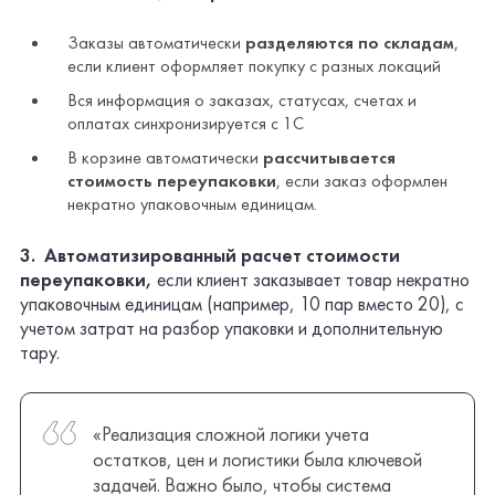
3. Автоматизированный расчет стоимости
переупаковки,
если клиент заказывает товар некратно
упаковочным единицам (например, 10 пар вместо 20), с
учетом затрат на разбор упаковки и дополнительную
тару.
«Реализация сложной логики учета
остатков, цен и логистики была ключевой
задачей. Важно было, чтобы система
корректно распределяла заказы по складам,
автоматически рассчитывала скидки и гибко
учитывала условия доставки. Благодаря
интеграции с 1С и продуманному
интерфейсу нам удалось создать удобный
инструмент как для клиентов, так и для
менеджеров компании»
Анна Нелюбова
Менеджер проекта веб-интегратора «Факт»