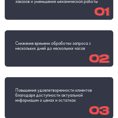
02
02
Повышение удовлетворенности клиентов
благодаря доступности актуальной
информации о ценах и остатках
03
03
Освобождение времени менеджеров для
проработки новых клиентов и выполнения
стратегических задач
04
04