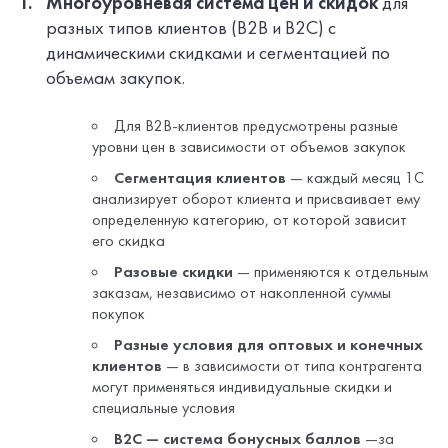
его скидка
Разовые скидки
— применяются к отдельным
заказам, независимо от накопленной суммы
покупок
Разные условия для оптовых и конечных
клиентов
— в зависимости от типа контрагента
могут применяться индивидуальные скидки и
специальные условия
B2C — система бонусных баллов
—за
каждую покупку клиент получает баллы, которые
можно потратить при оплате будущих заказов. В
личном кабинете отображается текущий баланс,
а в административной части сайта можно менять
коэффициент конвертации баллов
Продвинутая логика учета складских
запасов,
позволяющая клиентам видеть
наличие товаров на разных складах и оформлять
заказы с разделением по складам