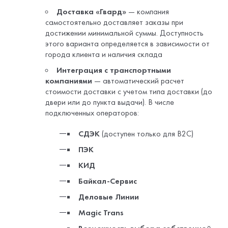
СДЭК
(доступен только для B2C)
ПЭК
КИД
Байкал-Сервис
Деловые Линии
Magic Trans
Возможность выбора собственной
ТК
— если клиент хочет воспользоваться
другой компанией, он может вручную
указать ее в заказе
«Создание цифрового портала стало для
нас не просто технологическим
обновлением, а стратегическим шагом.
Теперь наши клиенты могут оперативно