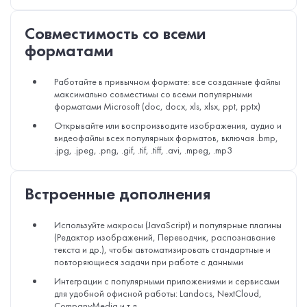
Совместимость со всеми
форматами
Работайте в привычном формате: все созданные файлы
максимально совместимы со всеми популярными
форматами Microsoft (doc, docx, xls, xlsx, ppt, pptx)
Открывайте или воспроизводите изображения, аудио и
видеофайлы всех популярных форматов, включая .bmp,
.jpg, .jpeg, .png, .gif, .tif, .tiff, .avi, .mpeg, .mp3
Встроенные дополнения
Используйте макросы (JavaScript) и популярные плагины
(Редактор изображений, Переводчик, распознавание
текста и др.), чтобы автоматизировать стандартные и
повторяющиеся задачи при работе с данными
Интеграции с популярными приложениями и сервисами
для удобной офисной работы: Landocs, NextCloud,
CompanyMedia и т.д