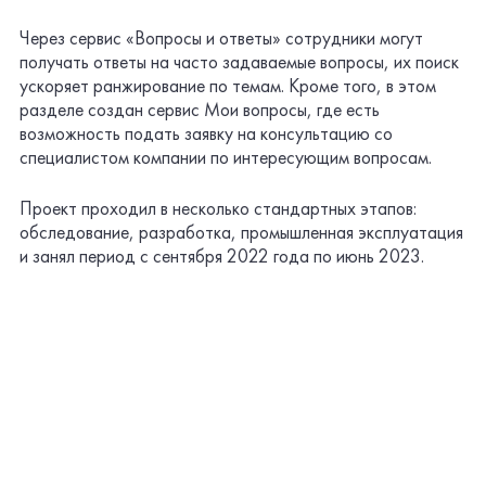
Выполненные интеграции:
«1С:Документооборот (1С:ДО)» для выгрузки
нормативных документов в Базу знаний
Корпоративного портала и настройке поиска по
документам.
«1С:Зарплата и управление персоналом (1С:ЗУП)»
для блока получения персональной информации
сотрудников, выгрузки данных для HR-сервисов и
отправки заявок с Корпоративного портала в систему
1С.
Active Directory для выгрузки оргсхемы, командного
состава флота и настройки бесшовной авторизации
пользователей домена на Корпоративном портале.