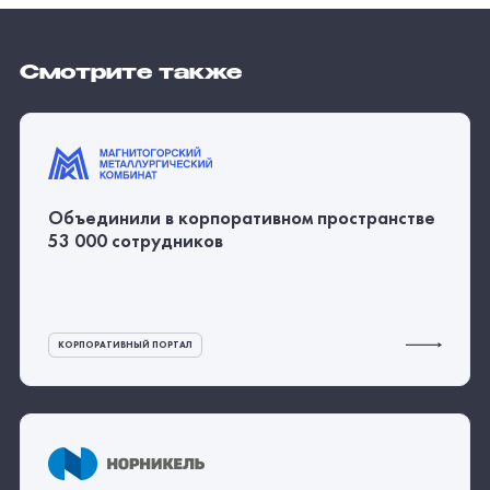
Ускорили процессы за счет интеграции с
HR-сайтами
,
упростили работу с
документами, повысили безопасность через
шифрование данных
КОРПОРАТИВНЫЙ ПОРТАЛ
СОПРОВОЖДЕНИЕ И РАЗВИТИЕ
Автоматизировали 46 кадровых сервисов и
сократили время оформления заявки на 30%