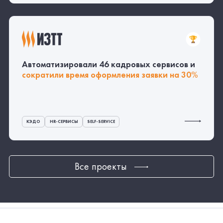
Telegram.Новости
Тenchat
Услуги
Решения
Битрикс24
Компания