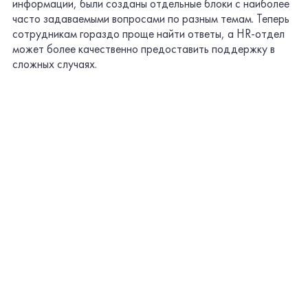
В этом же разделе, был создан сервис Антистресс с
техниками расслабления и перезагрузки. С целью
обеспечения психологического комфорта для своих
сотрудников компания предоставляет бесплатные
консультации с психологом. Для их организации был
создан сервис по работе со специалистами, которым
можно отправить вопрос, получить ответ и сохранить
всю переписку. Прямо через портал сотрудники могут
записаться на различные спортивные занятия, группы и
направления. Здесь можно просто оставить заявку в
выбранную секцию: бассейн, тренажерный зал и тд. Для
организатора спортивных мероприятий также
представлен удобный функционал, который позволяет