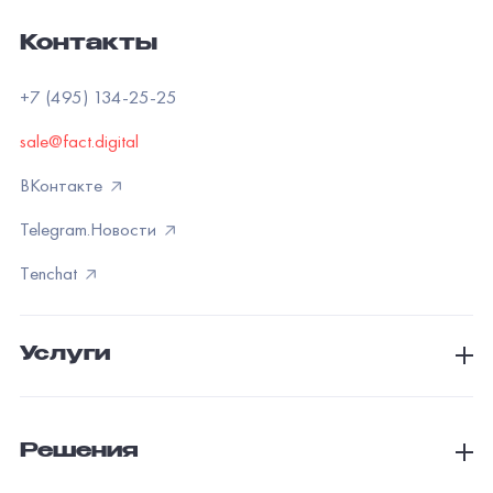
Поддержка
Проекты
©
2026
«Факт» — создание и сопровождение веб-систем и
мобильных приложений. Все права защищены.
Аккредитация ИТ-компании
Sitemap
Согласие на обработку персональных данных
Согласие на получение рекламно-информационных
рассылок