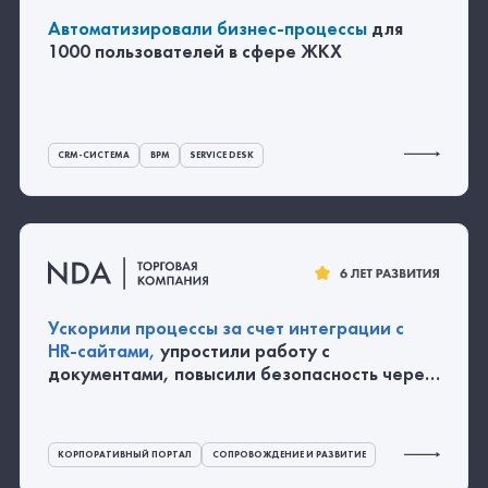
КЭДО
HR-СЕРВИСЫ
SELF-SERVICE
Все проекты
Контакты
+7 (495) 134-25-25
sale@fact.digital
ВКонтакте