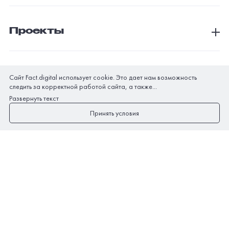
Проекты
Сайт Fact.digital использует cookie. Это дает нам возможность
©
2026
«Факт» — создание и сопровождение веб-систем и
следить за корректной работой сайта, а также...
мобильных приложений. Все права защищены.
Развернуть текст
Аккредитация ИТ-компании
Принять условия
Sitemap
Согласие на обработку персональных данных
Согласие на получение рекламно-информационных
рассылок
Политика обработки персональных данных